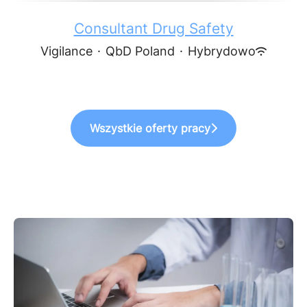
Consultant Drug Safety
Vigilance
·
QbD Poland
·
Hybrydowo
Wszystkie oferty pracy