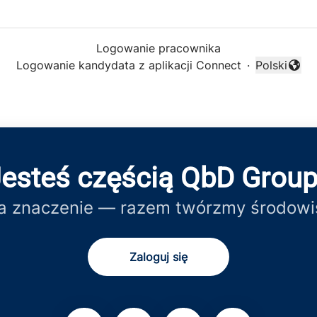
Logowanie pracownika
Logowanie kandydata z aplikacji Connect
·
Polski
Zmień języ
esteś częścią QbD Grou
a znaczenie — razem twórzmy środowis
Zaloguj się