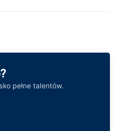
k
p?
ko pełne talentów.