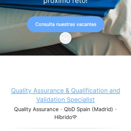
próximo reto!
Consulta nuestras vacantes
Más contenido
Quality Assurance & Qualification and
Validation Specialist
Quality Assurance
·
QbD Spain (Madrid)
·
Híbrido