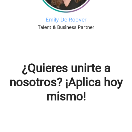
Emily De Roover
Talent & Business Partner
¿Quieres unirte a
nosotros? ¡Aplica hoy
mismo!
Consulta nuestras vacantes
Young Potential Program